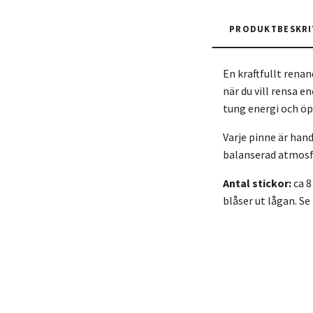
PRODUKTBESKRI
En kraftfullt renan
när du vill rensa e
tung energi och öp
Varje pinne är han
balanserad atmosfär
Antal stickor:
ca 8
blåser ut lågan. Se