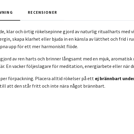
VNING
RECENSIONER
de, klar och örtig rökelsepinne gjord av naturlig ritualharts med vit
nergin, skapa klarhet eller bjuda in en känsla av lätthet och frid i 
pna upp för ett mer harmoniskt flöde.
dgjord av ren harts och brinner långsamt med en mjuk, aromatisk 
. En vacker följeslagare för meditation, energiarbete eller när du
 per förpackning. Placera alltid rökelser på ett
ej brännbart unde
 till att den står fritt och inte nära något brännbart.