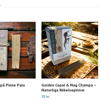
 på Pinne Palo
Golden Copal & Nag Champa –
Ayu
Naturliga Rökelsepinnar
Mas
Reli
39 kr
39 k