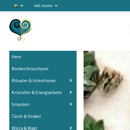
Inkl. moms
Hem
Böcker/broschyrer
Ritualer & Intentioner
Kristaller & Energiarbete
Smycken
Tarot & Orakel
Wicca & Magi