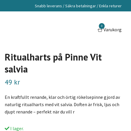
Snabb leverans / Säkra betalningar / Enkla returer
0
Varukorg
Ritualharts på Pinne Vit
salvia
49 kr
En kraftfullt renande, klar och örtig rökelsepinne gjord av
naturlig ritualharts med vit salvia. Doften är frisk, ljus och
djupt renande – perfekt när du vill r
I lager.