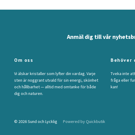
Anmäl dig till vår nyhetsb
Om oss
Behöver 
Vi älskar kristaller som lyfter din vardag. Varje
Tveka inte at
sten är noggrant utvald för sin energi, skönhet
fråga eller fu
och hållbarhet — alltid med omtanke för både
kan!
dig och naturen.
© 2026 Sund och Lycklig
Powered by Quickbutik