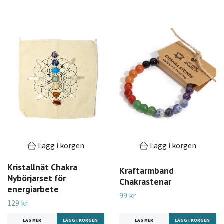
Lägg i korgen
Lägg i korgen
Kristallnät Chakra
Kraftarmband
Nybörjarset för
Chakrastenar
energiarbete
99 kr
129 kr
LÄS MER
LÄS MER