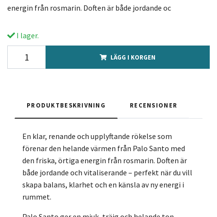
energin från rosmarin. Doften är både jordande oc
I lager.
LÄGG I KORGEN
PRODUKTBESKRIVNING
RECENSIONER
En klar, renande och upplyftande rökelse som
förenar den helande värmen från Palo Santo med
den friska, örtiga energin från rosmarin. Doften är
både jordande och vitaliserande – perfekt när du vill
skapa balans, klarhet och en känsla av ny energi i
rummet.
Palo Santo ger en mjuk, träig och helande ton,