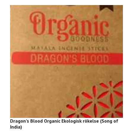
Dragon’s Blood Organic Ekologisk rökelse (Song of
R
India)
4