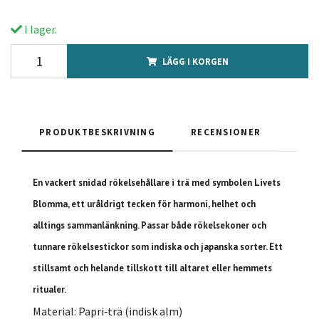
I lager.
LÄGG I KORGEN
PRODUKTBESKRIVNING
RECENSIONER
En vackert snidad rökelsehållare i trä med symbolen
Livets
Blomma
, ett uråldrigt tecken för harmoni, helhet och
alltings sammanlänkning. Passar både rökelsekoner och
tunnare rökelsestickor som indiska och japanska sorter. Ett
stillsamt och helande tillskott till altaret eller hemmets
ritualer.
Material: Papri‑trä (indisk alm)