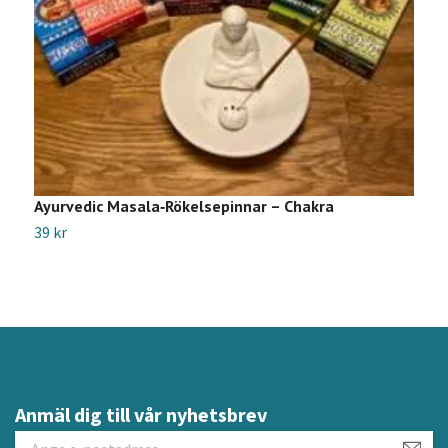
Ayurvedic Masala‑Rökelsepinnar – Chakra
A
39 kr
3
Anmäl dig till vår nyhetsbrev