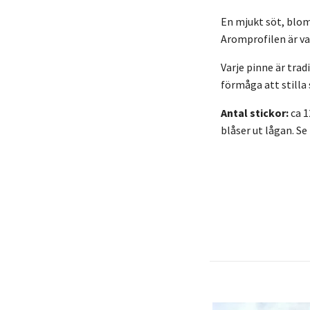
En mjukt söt, blo
Aromprofilen är va
Varje pinne är tra
förmåga att stilla
Antal stickor:
ca 1
blåser ut lågan. Se