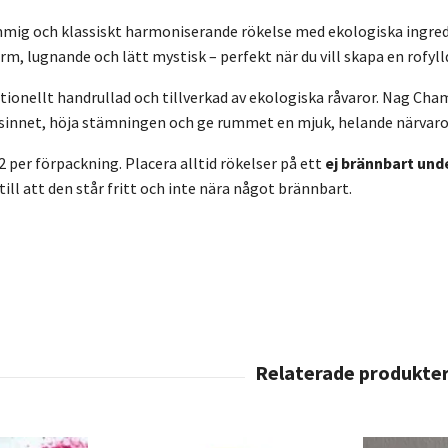
mmig och klassiskt harmoniserande rökelse med ekologiska ingre
rm, lugnande och lätt mystisk – perfekt när du vill skapa en rof
ditionellt handrullad och tillverkad av ekologiska råvaror. Nag Ch
 sinnet, höja stämningen och ge rummet en mjuk, helande närvaro
2 per förpackning. Placera alltid rökelser på ett
ej brännbart und
 till att den står fritt och inte nära något brännbart.