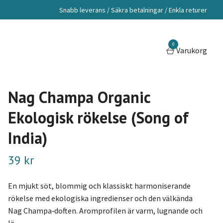
Snabb leverans / Säkra betalningar / Enkla returer
0
Varukorg
Nag Champa Organic
Ekologisk rökelse (Song of
India)
39 kr
En mjukt söt, blommig och klassiskt harmoniserande
rökelse med ekologiska ingredienser och den välkända
Nag Champa‑doften. Aromprofilen är varm, lugnande och
lä