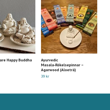
lare Happy Buddha
Ayurvedic
Whi
Masala‑Rökelsepinnar –
röke
Agarwood (Aloeträ)
39 k
39 kr