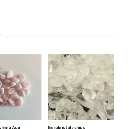
s Ema Ägg
Bergkristall‑chips
Ave