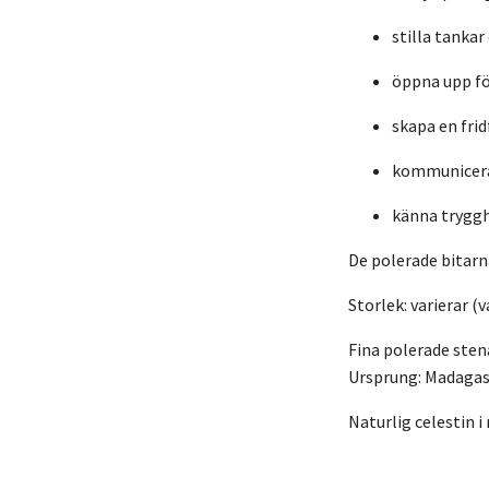
stilla tankar
öppna upp fö
skapa en fri
kommunicera 
känna tryggh
De polerade bitarna
Storlek: varierar (
Fina polerade stena
Ursprung
: Madaga
Naturlig celestin 