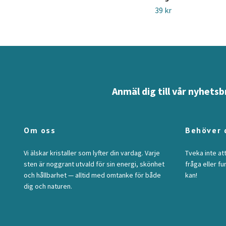
39 kr
Anmäl dig till vår nyhetsb
Om oss
Behöver 
Vi älskar kristaller som lyfter din vardag. Varje
Tveka inte at
sten är noggrant utvald för sin energi, skönhet
fråga eller fu
och hållbarhet — alltid med omtanke för både
kan!
dig och naturen.