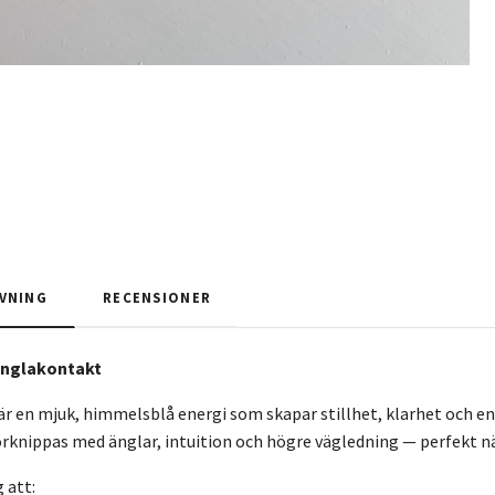
VNING
RECENSIONER
 Änglakontakt
är en mjuk, himmelsblå energi som skapar stillhet, klarhet och en 
örknippas med änglar, intuition och högre vägledning — perfekt när 
 att: