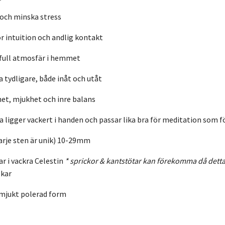
 och minska stress
r intuition och andlig kontakt
dfull atmosfär i hemmet
tydligare, både inåt och utåt
et, mjukhet och inre balans
 ligger vackert i handen och passar lika bra för meditation som fö
varje sten är unik) 10-29mm
r i vackra Celestin
* sprickor & kantstötar kan förekomma då detta
skar
i mjukt polerad form