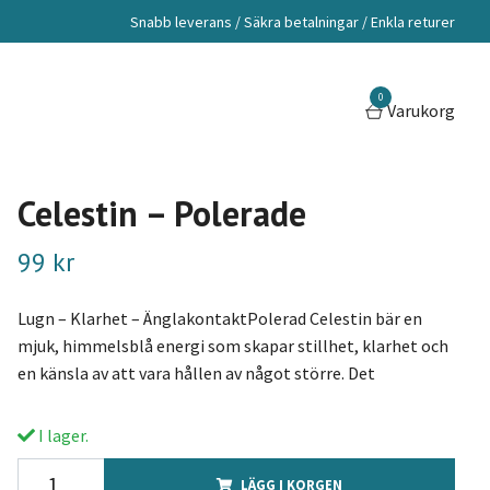
Snabb leverans / Säkra betalningar / Enkla returer
0
Varukorg
Celestin – Polerade
99 kr
Lugn – Klarhet – ÄnglakontaktPolerad Celestin bär en
mjuk, himmelsblå energi som skapar stillhet, klarhet och
en känsla av att vara hållen av något större. Det
I lager.
LÄGG I KORGEN