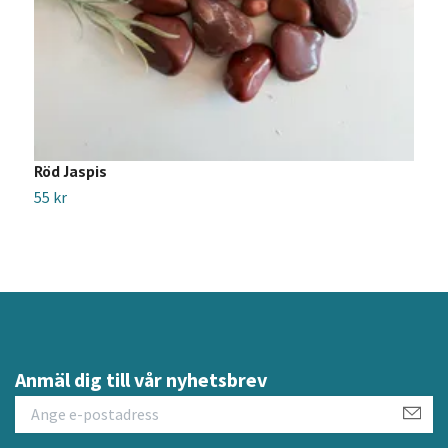
Röd Jaspis
A
55 kr
3
Anmäl dig till vår nyhetsbrev