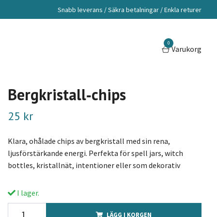
Snabb leverans / Säkra betalningar / Enkla returer
0
Varukorg
Bergkristall‑chips
25 kr
Klara, ohålade chips av bergkristall med sin rena,
ljusförstärkande energi. Perfekta för spell jars, witch
bottles, kristallnät, intentioner eller som dekorativ
I lager.
LÄGG I KORGEN