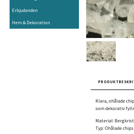
Erbjudanden
Hem & Dekoration
PRODUKTBESKRI
Klara, ohålade chip
som dekorativ fylln
Material: Bergkris
Typ: Ohålade chips 