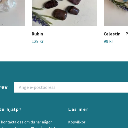
Rubin
Celestin – 
129 kr
99 kr
rev
du hjälp?
Läs mer
t kontakta oss om du har någon
Köpvillkor