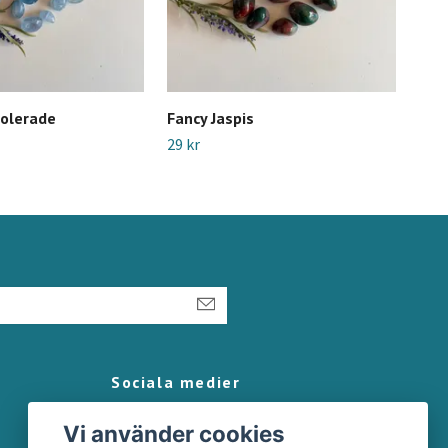
Polerade
Fancy Jaspis
Sva
29 kr
79 k
Sociala medier
Vi använder cookies