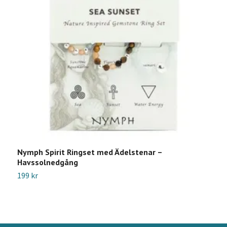
Nymph Spirit Ringset med Ädelstenar –
K
Havssolnedgång
9
199 kr