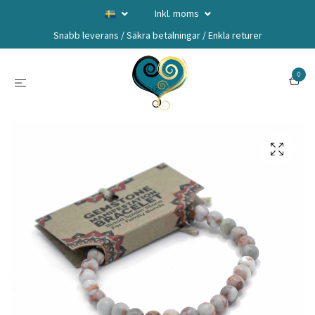
Inkl. moms
Snabb leverans / Säkra betalningar / Enkla returer
0