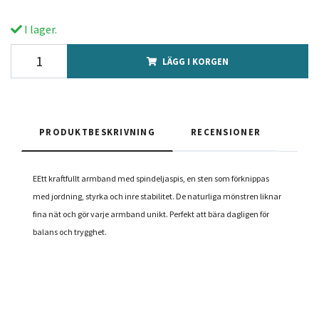
I lager.
LÄGG I KORGEN
PRODUKTBESKRIVNING
RECENSIONER
EEtt kraftfullt armband med spindeljaspis, en sten som förknippas
med jordning, styrka och inre stabilitet. De naturliga mönstren liknar
fina nät och gör varje armband unikt. Perfekt att bära dagligen för
balans och trygghet.