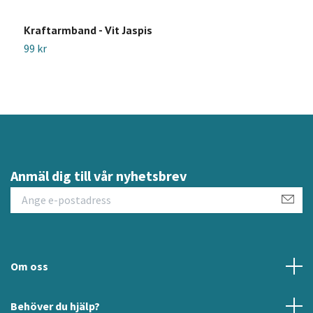
Kraftarmband - Vit Jaspis
K
99 kr
9
Anmäl dig till vår nyhetsbrev
Om oss
Behöver du hjälp?