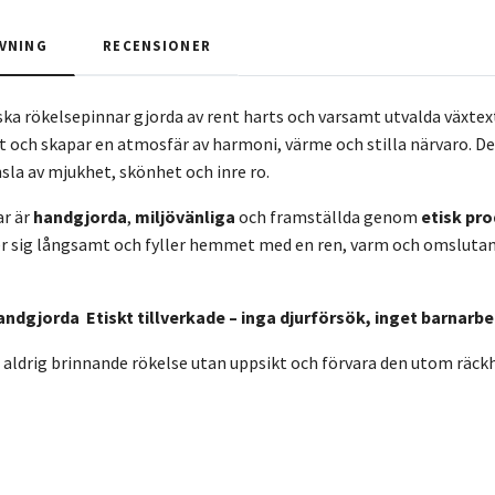
VNING
RECENSIONER
ska rökelsepinnar gjorda av rent harts och varsamt utvalda växte
 och skapar en atmosfär av harmoni, värme och stilla närvaro. D
la av mjukhet, skönhet och inre ro.
ar är
handgjorda
,
miljövänliga
och framställda genom
etisk pr
r sig långsamt och fyller hemmet med en ren, varm och omslutande
andgjorda
Etiskt tillverkade – inga djurförsök, inget barnarb
ldrig brinnande rökelse utan uppsikt och förvara den utom räckhå