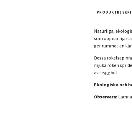
PRODUKTBESKRI
Naturliga, ekologi
som öppnar hjärtat
ger rummet en käns
Dessa rökelsepinn
mjuka röken spride
av trygghet.
Ekologiska och h
Observera:
Lämna a