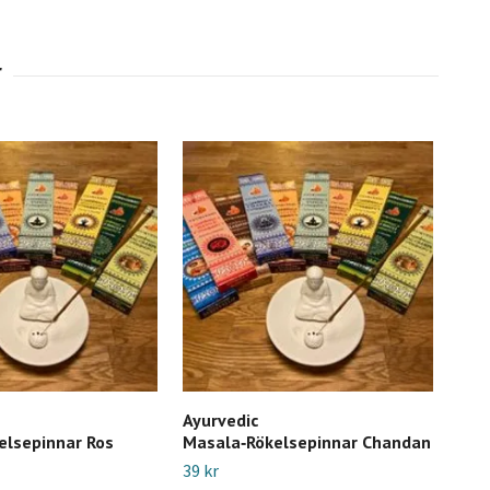
Ayurvedic
Ara
elsepinnar Ros
Masala‑Rökelsepinnar Chandan
röke
39 kr
39 k