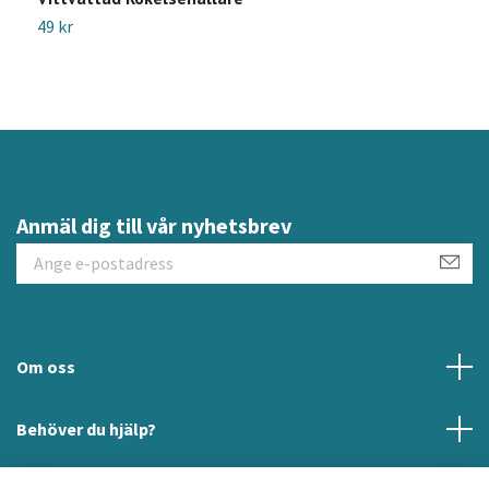
49 kr
3
Anmäl dig till vår nyhetsbrev
Om oss
Behöver du hjälp?