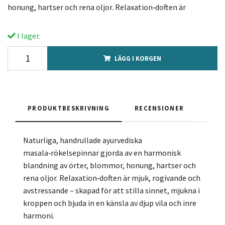
honung, hartser och rena oljor. Relaxation‑doften är
I lager.
LÄGG I KORGEN
PRODUKTBESKRIVNING
RECENSIONER
Naturliga, handrullade ayurvediska
masala‑rökelsepinnar gjorda av en harmonisk
blandning av örter, blommor, honung, hartser och
rena oljor. Relaxation‑doften är mjuk, rogivande och
avstressande – skapad för att stilla sinnet, mjukna i
kroppen och bjuda in en känsla av djup vila och inre
harmoni.