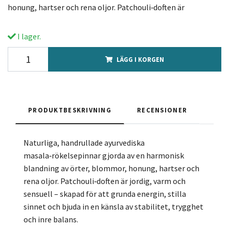
honung, hartser och rena oljor. Patchouli‑doften är
I lager.
LÄGG I KORGEN
PRODUKTBESKRIVNING
RECENSIONER
Naturliga, handrullade ayurvediska
masala‑rökelsepinnar gjorda av en harmonisk
blandning av örter, blommor, honung, hartser och
rena oljor. Patchouli‑doften är jordig, varm och
sensuell – skapad för att grunda energin, stilla
sinnet och bjuda in en känsla av stabilitet, trygghet
och inre balans.