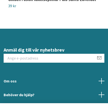
39 kr
9
Anmäl dig till vår nyhetsbrev
Om oss
Behöver du hjälp?